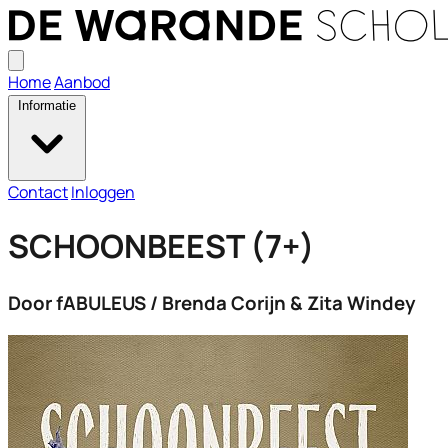
Open
menu
Home
Aanbod
Informatie
Contact
Inloggen
SCHOONBEEST (7+)
Door fABULEUS / Brenda Corijn & Zita Windey